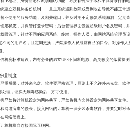
备有IP地址、身份登记和识别确认功能，对没有合法手续和不具备条件的
系统建立双机热备份机制，一旦主系统遇到故障或受到攻击导致不能正常
中暂不使用的服务功能，及相关端口，并及时用不定修复系统漏洞，定期
于锁定状态，并保管好登录密码；后台管理界面设置超级用户名及密码，并
式权限管理，针对不同的应用系统、终端、操作人员，由网站系统管理员
定不同的用户名，且定期更换，严禁操作人员泄露自己的口令。对操作人
限。
电信机房标准建设，内有必备的独立UPS不间断电源、高灵敏度的烟雾探
密管理制度
成严重后果，对外来光盘、软件要严格管理，原则上不允许外来光盘、软
毒处理，证实无病毒感染后，方可使用。
算机严禁将计算机设定为网络共享，严禁将机内文件设定为网络共享文件
击和网络病毒的侵袭，接入网络的计算机一律安装杀毒软件，并要定时对
放在网络硬盘上。
公计算机擅自连接国际互联网。