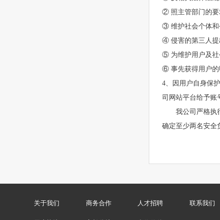
② 照主管部门的
③ 维护社会个体
④ 侵害的第三人
⑤ 为维护用户及
⑥ 事先获得用户
4、因用户自身保
司网站平台给予账
我公司严格执
确定至少两名安全
关于我们
商务合作
人才招聘
联系我们