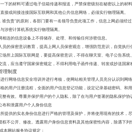
密一下的材料可通过电子信箱传递和报送，严禁保密级别在秘密以上的材料
禁直接或间接连接国际互联网和其他公共信息网络，必须实行物理隔离。
网，谁负责”的原则，各部门要有一名领导负责此项工作，信息上网必须经
须与涉密计算机系统实行物理隔离。
联网相连的信息设备上不得储存、处理、和传输任何涉密信息。
网人员的保密意识教育，提高上网人员保密观念，增强防范意识，自觉执行
其它场所上国际互联网是，要提高保密意识，不得在聊天室、电子公告系统
交流，应当遵守国家保密规定，不得利用电子函件传递、转发或抄送国家
全管理制度
员进行网络信息安全培训并进行考核，使网站相关管理人员充分认识到网
严格的用户注册流程，全面的用户信息登记功能，设定记录基础密码、和
完整有效。尊重并保护用户的个人隐私，除了在与用户签署的隐私保护协
公布和泄露用户个人身份信息
户所提供的实名身份信息进行严格的管理及保护，并将使用现有的技术，
授权不公开、修改。透露用户身份信息资料及其他保密性内容，除遇下列
规或本网站服务协议规定；