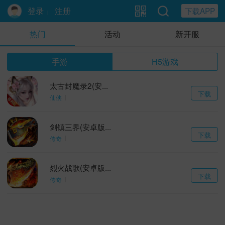
登录
注册
下载APP
|
热门
活动
新开服
手游
H5游戏
太古封魔录2(安...
下载
仙侠
剑镇三界(安卓版...
下载
传奇
烈火战歌(安卓版...
下载
传奇