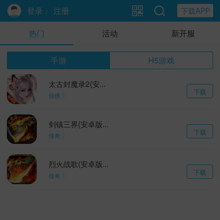
登录
注册
下载APP
|
热门
活动
新开服
手游
H5游戏
太古封魔录2(安...
下载
仙侠
剑镇三界(安卓版...
下载
传奇
烈火战歌(安卓版...
下载
传奇